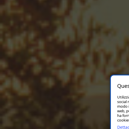
Ques
Utilizz
social 
modo in
web, p
ha forn
cookies
Dettag