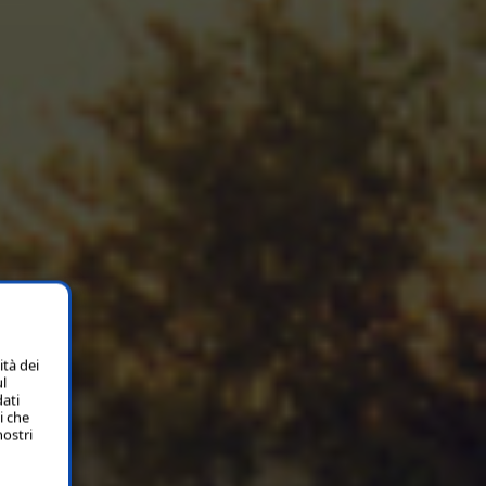
ità dei
ul
dati
i che
nostri